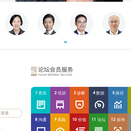
资讯
培训
诊断
数据
路径
沟通
风险
价值
论坛
咨询