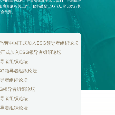
论坛的管理机构。理事会采取主席负责制，并聘请理
主席开展相关工作。秘书处是ESG论坛常设执行机
事会负责。
当劳中国正式加入ESG领导者组织论坛
联正式加入ESG领导者组织论坛
领导者组织论坛
SG领导者组织论坛
领导者组织论坛
SG领导者组织论坛
领导者组织论坛
新浪财经与上海
会第二次全体会议成功召开
建
领导者组织论坛