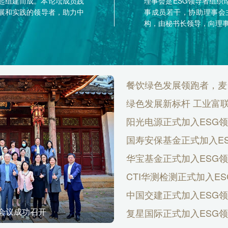
发起组建而成。本论坛成员践
理事会是ESG领导者组织
发展和实践的领导者，助力中
事成员若干，协助理事会
构，由秘书长领导，向理
餐饮绿色发展领跑者，麦
绿色发展新标杆 工业富
阳光电源正式加入ESG
国寿安保基金正式加入E
华宝基金正式加入ESG
CTI华测检测正式加入E
中国交建正式加入ESG
协议
ESG领导者组织论坛理事
复星国际正式加入ESG